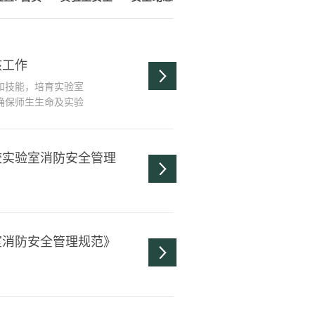
核工作
和技能，培育实验室
确保师生生命及实验
试行）》（师大政发
期伊始，充分利用“天津
准入制度，对2024
校实验室消防安全管理
..
室消防安全管理规范》