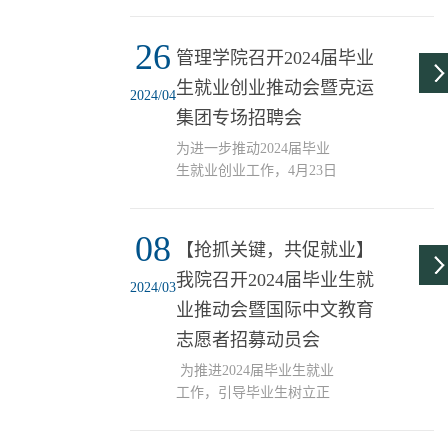
业”专项行动，近日，管理
副总裁荣华，360天津分公
学院党委书记张庆红率队
司副总裁胡军宝，第十三
26
前往百利电气公司开展访
党支部（天津）书记孙悦
管理学院召开2024届毕业
企拓岗座谈交流活动。百
出席本次活动。 师生们
生就业创业推动会暨克运
利装备集团党委委员、副
在企业负责人的带领下，
2024/04
总经理赵久占，百利电气
集团专场招聘会
参观了城市数字安全服务
公司党委书记、董事长杨
中心、基础网络建设...
为进一步推动2024届毕业
川进行接待。张庆红介绍
生就业创业工作，4月23日
了管理学院的基本概况、
上午，管理学院召开2024
专业和学科设置、师资力
届毕业生就业创业推动
量和学生规模。她指出，
08
会。本科、研究生毕业生
管理学院在办学理念、学
【抢抓关键，共促就业】
约500人参会，学院党委副
科发展和人才培养上注重
我院召开2024届毕业生就
书记、纪委书记冯浩、学
理论联系实际，加强与企
2024/03
工办全体老师出席本次大
业推动会暨国际中文教育
业合作，不断提升教师和
会，会议由学工办副主任
学生的实践能力水平...
志愿者招募动员会
朱雅倩主持。 冯浩副书
记结合就业形势和就业政
为推进2024届毕业生就业
策，鼓励同学们抓住2024
工作，引导毕业生树立正
届毕业生求职黄金期，积
确的就业择业观，帮助毕
极参加求职招聘活动。并
业生了解就业政策，3月7