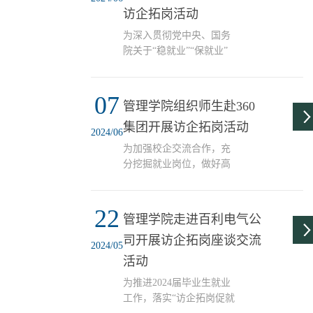
会暨毕业实习工作部署
访企拓岗活动
会。党委副书记、纪委书
为深入贯彻党中央、国务
记冯浩、教学办负责人祝
院关于“稳就业”“保就业”
庆轩和各专业辅导员参加
决策部署，扎实推进“访企
会议，大会由学工办主任
拓岗促就业”专项行动。6
刘鹏主持。大会面向2025
07
月6日，管理学院党委副书
届本科生进行就业创业动
管理学院组织师生赴360
记、院长刘冰、党委副书
员，强调当前高校毕业生
集团开展访企拓岗活动
记、纪委书记冯浩、副院
就业的严峻形势，详细介
2024/06
长王晔一行10余名教师赴
绍了2024届毕业生升学、
为加强校企交流合作，充
京滨工业园区围绕园区企
就业等各种去向落实情
分挖掘就业岗位，做好高
业人才干部储备计划，探
况，...
校毕业生就业工作。5月10
索建立校企联合就业服务
日上午，管理学院组织师
机制开展调研座谈。园区7
22
生代表赴天津360集团开展
管理学院走进百利电气公
家企业相关负责人参会。
访企拓岗工作。学院党委
调研组一行重点围绕汽车
司开展访企拓岗座谈交流
书记张庆红，党委副书
2024/05
零部件、高端装备、新材
记、纪委书记冯浩，副院
活动
料等产业，先后深入园区
长王晔，副院长杨静，各
海拉车灯、百斯图等企
为推进2024届毕业生就业
专业系主任、辅导员及学
业，实地考察企业...
工作，落实“访企拓岗促就
生代表参加活动。360集团