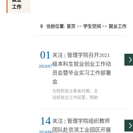
工作
当前位置:
首页
>>
学生空间
>>
就业工作
01
关注 | 管理学院召开2021
级本科生就业创业工作动
2024/07
员会暨毕业实习工作部署
会
为抢抓就业黄金时期，主
动将就业工作前置，帮助
2025届毕业生顺利完成学
业、做好毕业实习和就业
14
规划，6月20日，管理学院
关注 | 管理学院组织教师
在劝A115教室召开2021级
团队赴京滨工业园区开展
本科生就业创业工作动员
2024/06