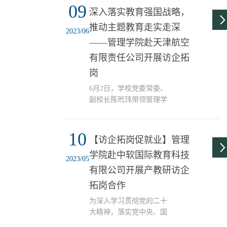
围绕“西部计划”、“三支一
09
日下午，我院召开2024届
深入落实教育强国战略，
扶”、“第二学位招生”等政
毕业生就业工作推动会暨
推动主题教育走实走深
策进行介绍，为同学们提
国际中文教育志愿者招募
2023/06
供更多就业选择...
动员会。会议由学工办副
——管理学院赴天津航空
主任朱雅倩主持，毕业班
有限责任公司开展访企拓
辅导员和2024届毕业生通
岗
过线上线下相结合的方式
参会，共计400余人。 会
6月2日，学校党委常委、
上，学院党委副书记、纪
副校长陈玳玮带领管理学
委书记冯浩介绍了2024届
院有关负责同志、相关专
学院毕业生基本情况，引
业系主任和师生，赴天津
导学生树立正确就业择业
10
航空有限责任公司访企拓
【访企拓岗促就业】管理
观，积极参与校园招聘，
岗。天津航空有限责任公
抢抓就业机会，善用就
学院赴中软国际教育科技
司党委书记王煜、总裁助
2023/05
业...
理王洁明以及党群、人
有限公司开展产教研访企
力、市场等相关部门负责
拓岗合作
同志接待我校师生一行。
陈玳玮介绍了学校近几年
为深入学习贯彻党的二十
在各项事业发展中取得的
大精神，落实党中央、国
成就，他表示，开展访企
务院“稳就业”“保就业”决