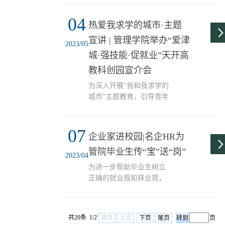
拓岗是落实党的二十大精
策部署和教育部“访企拓岗
神具体举措，学校深入贯
04
促就业”专项行动工作要
热爱我求学的城市·主题
彻落实习近平总书记关于
求，学院在精准摸排毕业
宣讲 | 管理学院举办“爱津
教育强国的重要论述，结
生就业需求的基础上，主
2023/05
合主题教育，深入企业开
动对接市场，近日学院副
城·强技能·促就业”天开高
展...
书记王向东、大数据分析
教科创园宣介会
系主任翟羽佳教授、信息
管理与信息系统系主任贾
为深入开展“我和我求学的
东琴教授、档案学专业蒋
城市”主题教育，引导青年
冠教授、就业事务辅导员
学生自愿留在天津、扎根
朱雅倩一行前往中软国际
天津、奉献天津，4月27日
教育科技有限公司，进一
07
管理学院在会议中心中报
企业家进校园|名企HR为
步深化校企合作，拓展毕
告厅举办“知精武·爱天
管院毕业生传“宝”送“岗”
业生就业创业渠道。 学院
津”-我和我求学的城市主
2023/04
副书记王向东全面...
题教育暨“爱津城·强技能·
为进一步帮助毕业生树立
促就业”天开高教科创园宣
正确的就业观和择业观，
介会。宣介会邀请天开高
了解当前就业形势，更好
教科创园西青园区管委会
地适应新形势下用人企业
招商部部长张洁进行宣
对毕业生的需求，在前期
共20条 1/2
讲，活动吸引150余名毕业
首页
上页
下页
尾页
页
开展的企业宣讲、岗位专